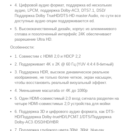
4. Цифровой аудио формат, поддержка ed нескольких
аудио, LPCM, поддержка Dolby-AC3, DTS7.1, DSD/
Поддержка Dolby TrueHD/DTS-HD master Audio, по сути все
доступные аудио опции поддерживаются ed.
5. Высококачественный дизайн, корпус из алюминиевого
сплава и позолоченный интерфейс 24K обеспечивают
разрешение Ultra HD.
Особенности:
1. Совместим с HDMI 2,0 и HDCP 2,2
2. Поддерживает 4K x 2K @ 60 Гц (YUV 4:4:4 8-битный)
3. Поддержка HDR, высокое динамическое реальное
изображение, не только более четкое, экран насыщен,
чтобы восстановить реальный визуальный эффект.
4. Уменьшение масштаба от 4K до 1080p
5. Один HDMI-совместимый 2,0 вход сигнала разделен на
четыре HDMI-совместимых 2,0 устройства для мойки
6. Поддержка 3D и цифрового аудио формата, как DTS-
HD/Поддержка Dolby-trueHD/LPCM7.1/DTS/Поддержка
Dolby-AC3 /DSD/HD/HBR
7. Поддержка глубокого цвета 30bit, 36bit, blue-ray