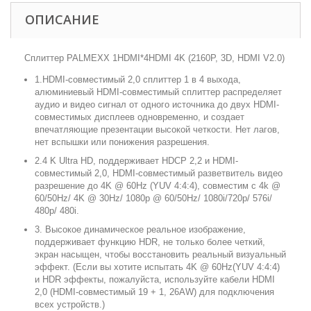
ОПИСАНИЕ
Сплиттер PALMEXX 1HDMI*4HDMI 4K (2160P, 3D, HDMI V2.0)
1.HDMI-совместимый 2,0 сплиттер 1 в 4 выхода,
алюминиевый HDMI-совместимый сплиттер распределяет
аудио и видео сигнал от одного источника до двух HDMI-
совместимых дисплеев одновременно, и создает
впечатляющие презентации высокой четкости. Нет лагов,
нет вспышки или понижения разрешения.
2.4 K Ultra HD, поддерживает HDCP 2,2 и HDMI-
совместимый 2,0, HDMI-совместимый разветвитель видео
разрешение до 4K @ 60Hz (YUV 4:4:4), совместим с 4k @
60/50Hz/ 4K @ 30Hz/ 1080p @ 60/50Hz/ 1080i/720p/ 576i/
480p/ 480i.
3. Высокое динамическое реальное изображение,
поддерживает функцию HDR, не только более четкий,
экран насыщен, чтобы восстановить реальный визуальный
эффект. (Если вы хотите испытать 4K @ 60Hz(YUV 4:4:4)
и HDR эффекты, пожалуйста, используйте кабели HDMI
2,0 (HDMI-совместимый 19 + 1, 26AW) для подключения
всех устройств.)