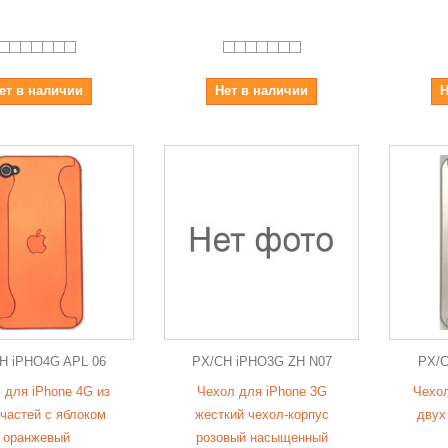
ет в наличии
Нет в наличии
Н
H iPHO4G APL 06
PX/CH iPHO3G ZH N07
PX/C
 для iPhone 4G из
Чехол для iPhone 3G
Чехол
 частей с яблоком
жесткий чехол-корпус
двух
оранжевый
розовый насыщенный