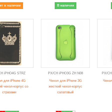
ет в наличии
В наличии
CH iPHO4G STRZ
PX/CH iPHO3G ZH N08
PX/CH
л для iPhone 4G
Чехол для iPhone 3G
Чехол
ий чехол-корпус со
жесткий чехол-корпус
стразами
салатовый