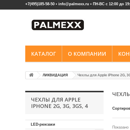
+7(495)185-58-50 • info@palmexx.ru • ПН-ВС с 12:00 до 19
КАТАЛОГ
О КОМПАНИИ
КОН
ЛИКВИДАЦИЯ
Чехлы для Apple iPhone 2G, 3G
ЧЕХЛЫ 
ЧЕХЛЫ ДЛЯ APPLE
IPHONE 2G, 3G, 3GS, 4
Сортиров
LED-рюкзаки
Показано 