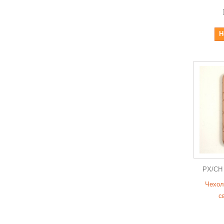
Н
PX/CH
Чехол
с