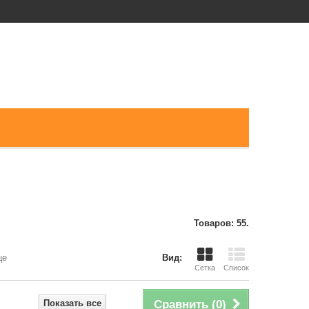
Товаров: 55.
це
Вид:
Сетка
Список
Показать все
Сравнить (
0
)