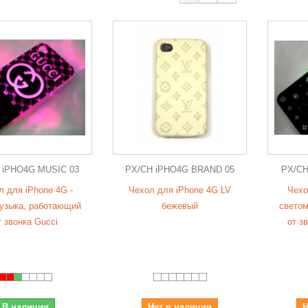
 iPHO4G MUSIC 03
PX/CH iPHO4G BRAND 05
PX/CH
л для iPhone 4G -
Чехол для iPhone 4G LV
Чехо
узыка, работающий
бежевый
светом
т звонка Gucci
от зв
В наличии
Нет в наличии
Н