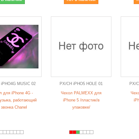
 iPHO4G MUSIC 02
PX/CH iPHO5 HOLE 01
PX/C
л для iPhone 4G -
Чехол PALMEXX для
Чех
узыка, работающий
iPhone 5 /пластик/в
iP
 звонка Chanel
упаковке/