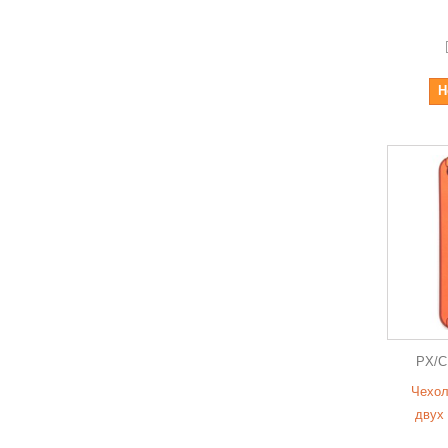
Н
PX/C
Чехол
двух