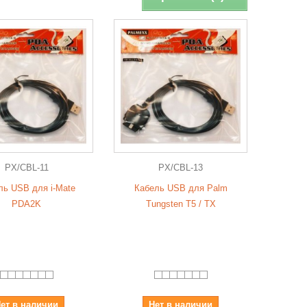
PX/CBL-11
PX/CBL-13
ль USB для i-Mate
Кабель USB для Palm
PDA2K
Tungsten T5 / TX
ет в наличии
Нет в наличии