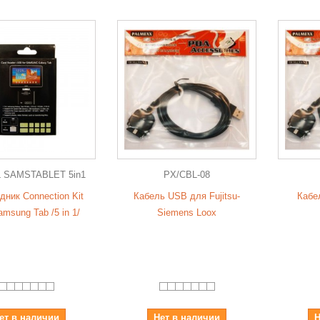
 SAMSTABLET 5in1
PX/CBL-08
дник Connection Kit
Кабель USB для Fujitsu-
Кабе
msung Tab /5 in 1/
Siemens Loox
ет в наличии
Нет в наличии
Н