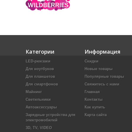
Категории
Информация
LED-рюкзаки
Скидки
Для ноутбуков
Новые товары
Для планшетов
Популярные товары
Для смартфонов
Свяжитесь с нами
Майнинг
Главная
Светильники
Контакты
Автоаксессуары
Как купить
Зарядные устройства для
Карта сайта
электромобилей
3D, TV, VIDEO