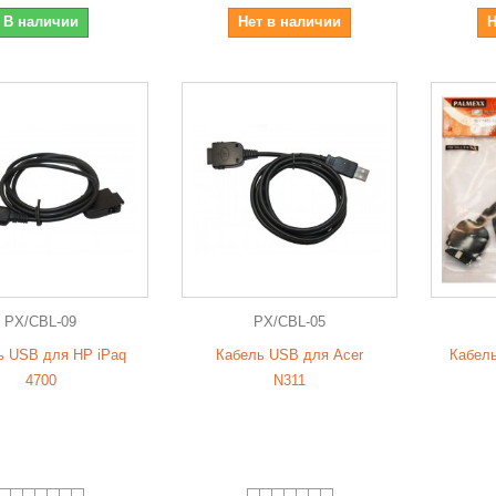
В наличии
Нет в наличии
Н
PX/CBL-09
PX/CBL-05
ь USB для HP iPaq
Кабель USB для Acer
Кабель
4700
N311