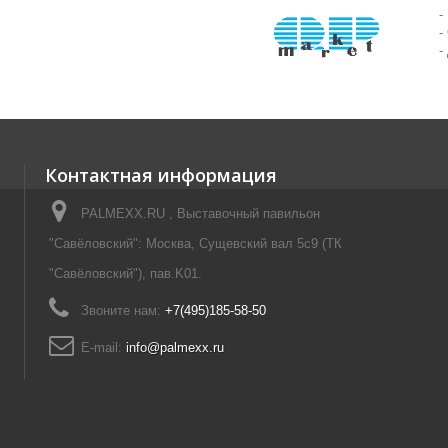
-
-
-
Контактная информация
PALMEXX.RU , Выставочный павильон
"Савёловский": Москва, Сущевский вал 5с9 (ТК
"Савёловский"), пав.K01.
Звоните нам:
+7(495)185-58-50
E-mail:
info@palmexx.ru