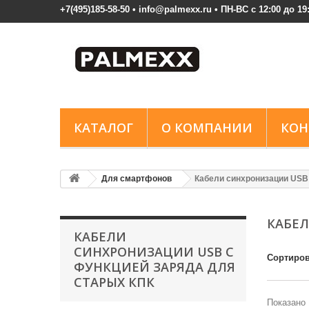
+7(495)185-58-50 • info@palmexx.ru • ПН-ВС с 12:00 до 19
КАТАЛОГ
О КОМПАНИИ
КОН
Для смартфонов
Кабели синхронизации USB
КАБЕЛ
КАБЕЛИ
СИНХРОНИЗАЦИИ USB С
Сортиров
ФУНКЦИЕЙ ЗАРЯДА ДЛЯ
СТАРЫХ КПК
Показано 