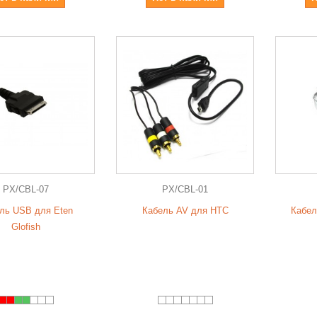
PX/CBL-07
PX/CBL-01
ль USB для Eten
Кабель AV для HTC
Кабел
Glofish