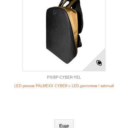
PX/BP-CYBER-YEL
LED рюкзак PALMEXX CYBER с LED дисплеем / жёлтый
Еще