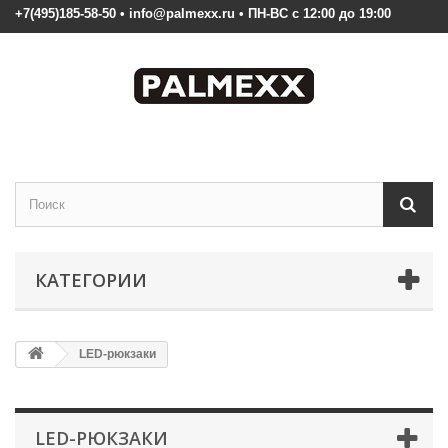
+7(495)185-58-50 • info@palmexx.ru • ПН-ВС с 12:00 до 19:00
КАТЕГОРИИ
LED-рюкзаки
LED-РЮКЗАКИ