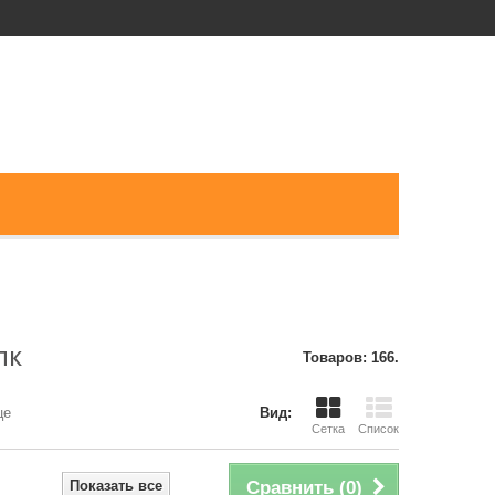
 ПК
Товаров: 166.
це
Вид:
Сетка
Список
Показать все
Сравнить (
0
)