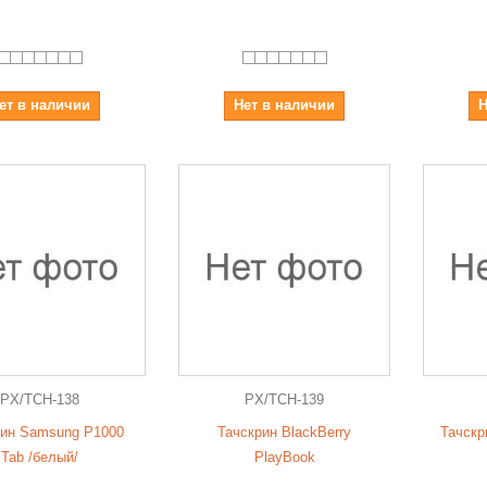
ет в наличии
Нет в наличии
Н
PX/TCH-138
PX/TCH-139
рин Samsung P1000
Тачскрин BlackBerry
Тачскр
Tab /белый/
PlayBook