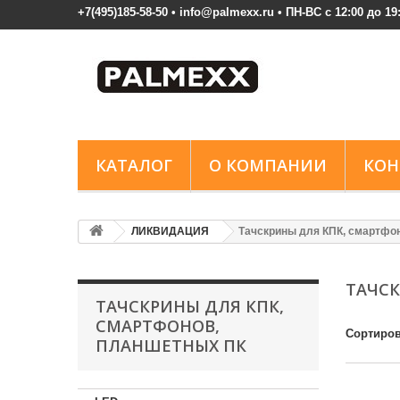
+7(495)185-58-50 • info@palmexx.ru • ПН-ВС с 12:00 до 19
КАТАЛОГ
О КОМПАНИИ
КОН
ЛИКВИДАЦИЯ
Тачскрины для КПК, смартфо
ТАЧСК
ТАЧСКРИНЫ ДЛЯ КПК,
СМАРТФОНОВ,
Сортиров
ПЛАНШЕТНЫХ ПК