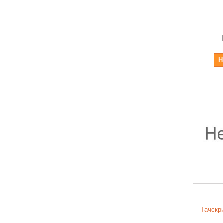
Н
Тачскр