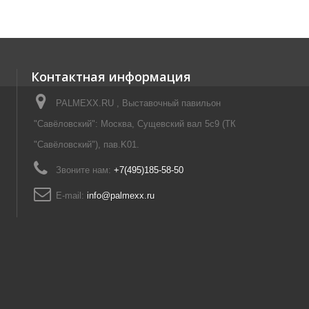
Контактная информация
PALMEXX.RU , Выставочный павильон
"Савёловский": Москва, Сущевский вал 5с9 (ТК
"Савёловский"), пав.K01.
Звоните нам:
+7(495)185-58-50
E-mail:
info@palmexx.ru