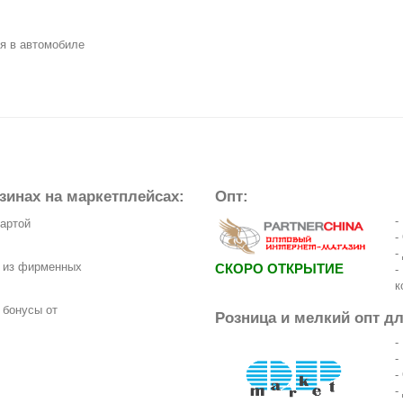
ся в автомобиле
зинах на маркетплейсах:
Опт:
-
картой
-
-
з из фирменных
СКОРО ОТКРЫТИЕ
-
к
 бонусы от
Розница и мелкий опт д
-
-
-
-