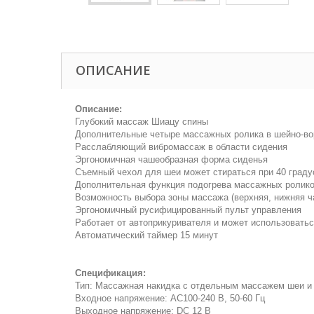
ОПИСАНИЕ
Описание:
Глубокий массаж Шиацу спины
Дополнительные четыре массажных ролика в шейно-вор
Расслабляющий вибромассаж в области сидения
Эргономичная чашеобразная форма сиденья
Съемный чехол для шеи может стираться при 40 граду
Дополнительная функция подогрева массажных ролико
Возможность выбора зоны массажа (верхняя, нижняя ча
Эргономичный русифицированный пульт управления
Работает от автоприкуривателя и может использовать
Автоматический таймер 15 минут
Спецификация:
Тип: Массажная накидка с отдельным массажем шеи и
Входное напряжение: AC100-240 В, 50-60 Гц
Выходное напряжение: DC 12 В