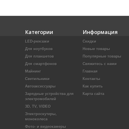
Категории
Информация
LED-рюкзаки
Скидки
Для ноутбуков
Новые товары
Для планшетов
Популярные товары
Для смартфонов
Свяжитесь с нами
Майнинг
Главная
Светильники
Контакты
Автоаксессуары
Как купить
Зарядные устройства для
Карта сайта
электромобилей
3D, TV, VIDEO
Электроскутеры,
моноколеса
Фото- и видеокамеры