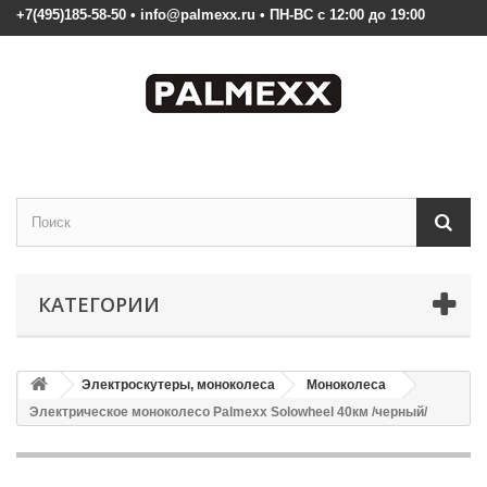
+7(495)185-58-50 • info@palmexx.ru • ПН-ВС с 12:00 до 19:00
КАТЕГОРИИ
Электроскутеры, моноколеса
Моноколеса
Электрическое моноколесо Palmexx Solowheel 40км /черный/