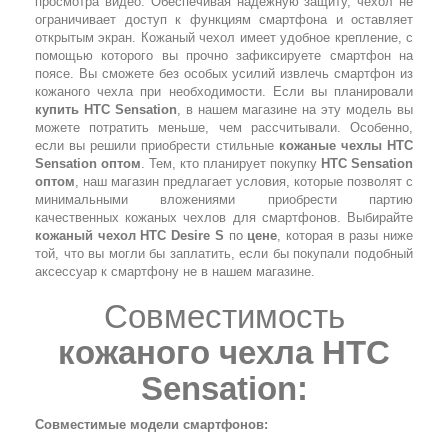
просмотра видео. Обеспечивая надежную защиту, чехол не
ограничивает доступ к функциям смартфона и оставляет
открытым экран. Кожаный чехол имеет удобное крепление, с
помощью которого вы прочно зафиксируете смартфон на
поясе. Вы сможете без особых усилий извлечь смартфон из
кожаного чехла при необходимости. Если вы планировали
купить HTC Sensation
, в нашем магазине на эту модель вы
можете потратить меньше, чем рассчитывали. Особенно,
если вы решили приобрести стильные
кожаные чехлы HTC
Sensation оптом
. Тем, кто планирует покупку
HTC Sensation
оптом
, наш магазин предлагает условия, которые позволят с
минимальными вложениями приобрести партию
качественных кожаных чехлов для смартфонов. Выбирайте
кожаный чехол HTC Desire S
по
цене
, которая в разы ниже
той, что вы могли бы заплатить, если бы покупали подобный
аксессуар к смартфону не в нашем магазине.
Совместимость
кожаного чехла HTC
Sensation
:
Совместимые модели смартфонов: