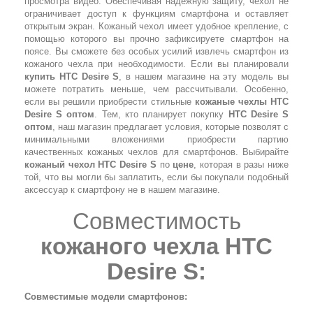
просмотра видео. Обеспечивая надежную защиту, чехол не
ограничивает доступ к функциям смартфона и оставляет
открытым экран. Кожаный чехол имеет удобное крепление, с
помощью которого вы прочно зафиксируете смартфон на
поясе. Вы сможете без особых усилий извлечь смартфон из
кожаного чехла при необходимости. Если вы планировали
купить HTC Desire S
, в нашем магазине на эту модель вы
можете потратить меньше, чем рассчитывали. Особенно,
если вы решили приобрести стильные
кожаные чехлы HTC
Desire S оптом
. Тем, кто планирует покупку
HTC Desire S
оптом
, наш магазин предлагает условия, которые позволят с
минимальными вложениями приобрести партию
качественных кожаных чехлов для смартфонов. Выбирайте
кожаный чехол HTC Desire S
по
цене
, которая в разы ниже
той, что вы могли бы заплатить, если бы покупали подобный
аксессуар к смартфону не в нашем магазине.
Совместимость
кожаного чехла HTC
Desire S
:
Совместимые модели смартфонов: