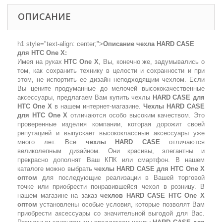
ОПИСАНИЕ
h1 style="text-align: center;">
Описание чехла HARD CASE
для HTC One X:
Имея на руках
HTC One X
, Вы, конечно же, задумывались о
том, как сохранить технику в целости и сохранности и при
этом, не испортить ее дизайн неподходящим чехлом. Если
Вы цените продуманные до мелочей высококачественные
аксессуары, предлагаем Вам купить чехлы
HARD CASE для
HTC One X
в нашем интернет-магазине.
Чехлы HARD CASE
для HTC One X
отличаются особо высоким качеством. Это
проверенные изделия компании, которая дорожит своей
репутацией и выпускает высококлассные аксессуары уже
много лет. Все
чехлы HARD CASE
отличаются
великолепным дизайном. Они красивы, элегантны и
прекрасно дополнят Ваш КПК или смартфон. В нашем
каталоге можно выбрать
чехлы HARD CASE для HTC One X
оптом
для последующие реализации в Вашей торговой
точке или приобрести понравившейся чехол в розницу. В
нашем магазине на заказ
чехлов HARD CASE HTC One X
оптом
установлены особые условия, которые позволят Вам
приобрести аксессуары со значительной выгодой для Вас.