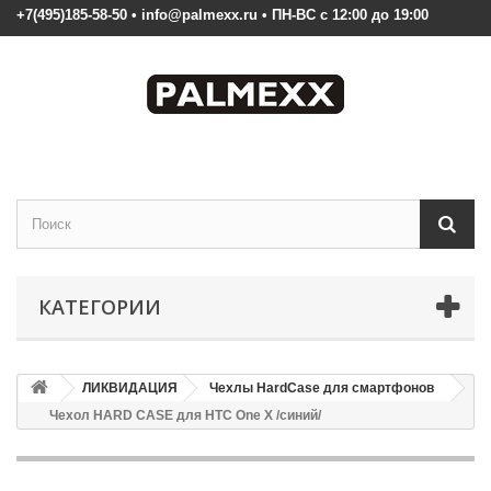
+7(495)185-58-50 • info@palmexx.ru • ПН-ВС с 12:00 до 19:00
КАТЕГОРИИ
ЛИКВИДАЦИЯ
Чехлы HardCase для смартфонов
Чехол HARD CASE для HTC One X /синий/