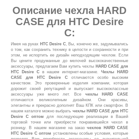
Описание чехла HARD
CASE для HTC Desire
C:
Имея на руках
HTC Desire C
, Вы, конечно же, задумывались
о том, как сохранить технику в целости и сохранности и при
этом, не испортить ее дизайн неподходящим чехлом. Если
Вы цените продуманные до мелочей высококачественные
аксессуары, предлагаем Вам купить чехлы
HARD CASE для
HTC Desire C
в нашем интернет-магазине.
Чехлы HARD
CASE для HTC Desire C
отличаются особо высоким
качеством. Это проверенные изделия компании, которая
дорожит своей репутацией и выпускает высококлассные
аксессуары уже много лет. Все
чехлы HARD CASE
отличаются великолепным дизайном. Они красивы,
элегантны и прекрасно дополнят Ваш КПК или смартфон. В
нашем каталоге можно выбрать
чехлы HARD CASE для HTC
Desire C оптом
для последующие реализации в Вашей
торговой точке или приобрести понравившейся чехол в
розницу. В нашем магазине на заказ
чехлов HARD CASE
HTC Desire C оптом
установлены особые условия, которые
позволят Вам приобрести аксессуары со значительной