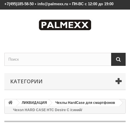
+7(495)185-58-50 • info@palmexx.ru • ПН-ВС с 12:00 до 19:00
КАТЕГОРИИ
ЛИКВИДАЦИЯ
Чехлы HardCase для смартфонов
Чехол HARD CASE HTC Desire C /синий/