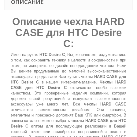
ОПИСАНИЕ
Описание чехла HARD
CASE для HTC Desire
C:
Имея на руках
HTC Desire C
, Вы, конечно же, задумывались
о том, как сохранить технику в целости и сохранности и при
этом, не испортить ее дизайн неподходящим чехлом. Если
Вы цените продуманные до мелочей высококачественные
аксессуары, предлагаем Вам купить чехлы
HARD CASE для
HTC Desire C
в нашем интернет-магазине.
Чехлы HARD
CASE для HTC Desire C
отличаются особо высоким
качеством. Это проверенные изделия компании, которая
дорожит своей репутацией и выпускает высококлассные
аксессуары уже много лет. Все
чехлы HARD CASE
отличаются великолепным дизайном. Они красивы,
элегантны и прекрасно дополнят Ваш КПК или смартфон. В
нашем каталоге можно выбрать
чехлы HARD CASE для HTC
Desire C оптом
для последующие реализации в Вашей
торговой точке или приобрести понравившейся чехол в