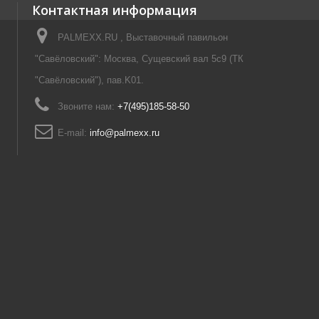
Контактная информация
PALMEXX.RU , Выставочный павильон
"Савёловский": Москва, Сущевский вал 5с9 (ТК
"Савёловский"), пав.K01.
Звоните нам:
+7(495)185-58-50
E-mail:
info@palmexx.ru