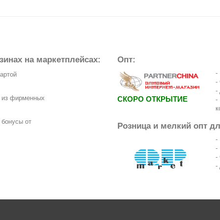
зинах на маркетплейсах:
Опт:
-
картой
-
-
з из фирменных
СКОРО ОТКРЫТИЕ
-
к
 бонусы от
Розница и мелкий опт д
-
-
-
-