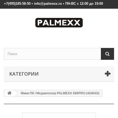
+7(495)185-58-50 • info@palmexx.ru • ПН-ВС с 12:00 до 19:00
КАТЕГОРИИ
Мини ПК / Медиаплеер PALMEXX X88PRO (4G/64G)