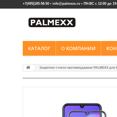
+7(495)185-58-50 • info@palmexx.ru • ПН-ВС с 12:00 до 19
КАТАЛОГ
О КОМПАНИИ
КОН
Защитное стекло противоударное PALMEXX для Hu