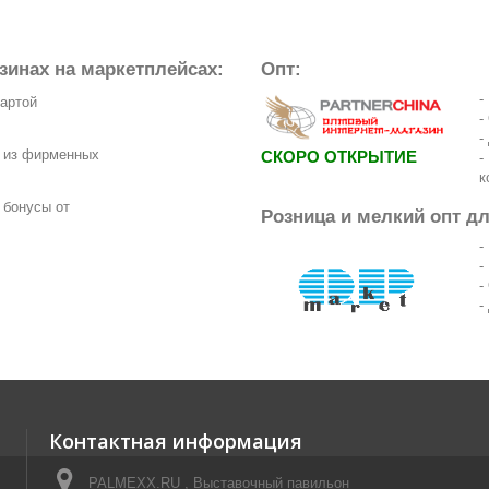
зинах на маркетплейсах:
Опт:
-
картой
-
-
з из фирменных
СКОРО ОТКРЫТИЕ
-
к
 бонусы от
Розница и мелкий опт д
-
-
-
-
Контактная информация
PALMEXX.RU , Выставочный павильон