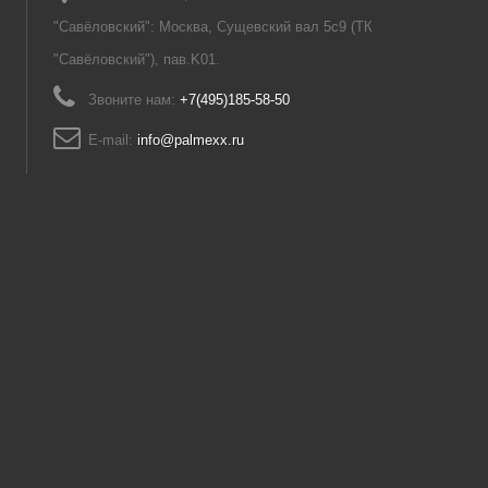
"Савёловский": Москва, Сущевский вал 5с9 (ТК
"Савёловский"), пав.K01.
Звоните нам:
+7(495)185-58-50
E-mail:
info@palmexx.ru