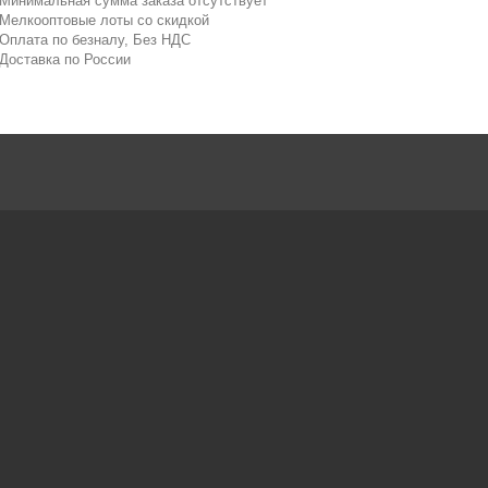
 Минимальная сумма заказа отсутствует
 Мелкооптовые лоты со скидкой
 Оплата по безналу, Без НДС
 Доставка по России