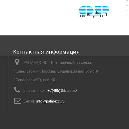
-
-
-
-
Контактная информация
PALMEXX.RU , Выставочный павильон
"Савёловский": Москва, Сущевский вал 5с9 (ТК
"Савёловский"), пав.K01.
Звоните нам:
+7(495)185-58-50
E-mail:
info@palmexx.ru