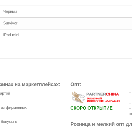
Черный
Survivor
iPad mini
зинах на маркетплейсах:
Опт:
-
картой
-
-
з из фирменных
СКОРО ОТКРЫТИЕ
-
к
 бонусы от
Розница и мелкий опт д