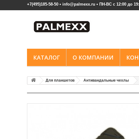
+7(495)185-58-50 • info@palmexx.ru • ПН-ВС с 12:00 до 19
КАТАЛОГ
О КОМПАНИИ
КОН
Для планшетов
Антивандальные чехлы