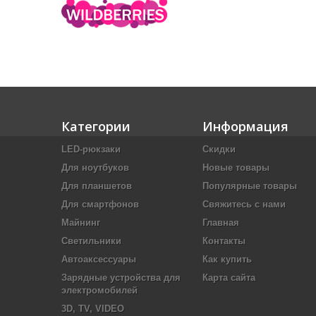
Категории
Информация
LED-рюкзаки
Скидки
Для ноутбуков
Новые товары
Для планшетов
Популярные товары
Для смартфонов
Свяжитесь с нами
Майнинг
Главная
Светильники
Контакты
Автоаксессуары
Как купить
Зарядные устройства для
Карта сайта
электромобилей
3D, TV, VIDEO